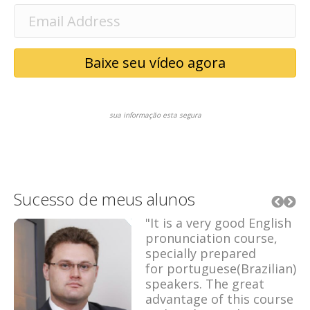
Baixe seu vídeo agora
sua informação esta segura
Sucesso de meus alunos
"It is a very good English
ut
pronunciation course,
 I
specially prepared
for portuguese(Brazilian)
speakers. The great
advantage of this course